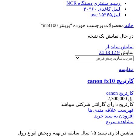
رسید مشتری دستگاه NCR
لیبل کاغذی ۶۰*۴۰
لیبل۴۵*۱۵ pvc
خانه
محصولات برچسب خورده “پرینتر mf4100”
در حال نمایش یک نتیجه
نمایش سایدبار
نمایش
9
12
18
24
مقایسه
کارتریج canon fx10
کارتریج canon
﷼
2,300,000
کارتریج دارای گارانتی شرکتی میباشد
فهرست علاقه مندی ها
افزودن به سبد خرید
مشاهده سریع
ماشین اداری سپید ۱۵ سال سابقه در تهیه و پخش انواع رول