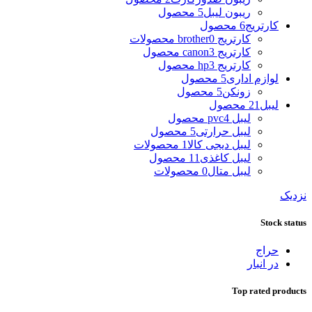
ریبون لیبل
5 محصول
کارتریج
6 محصول
کارتریج brother
0 محصولات
کارتریج canon
3 محصول
کارتریج hp
3 محصول
لوازم اداری
5 محصول
زونکن
5 محصول
لیبل
21 محصول
لیبل pvc
4 محصول
لیبل حرارتی
5 محصول
لیبل دیجی کالا
1 محصولات
لیبل کاغذی
11 محصول
لیبل متال
0 محصولات
نزدیک
Stock status
حراج
در انبار
Top rated products