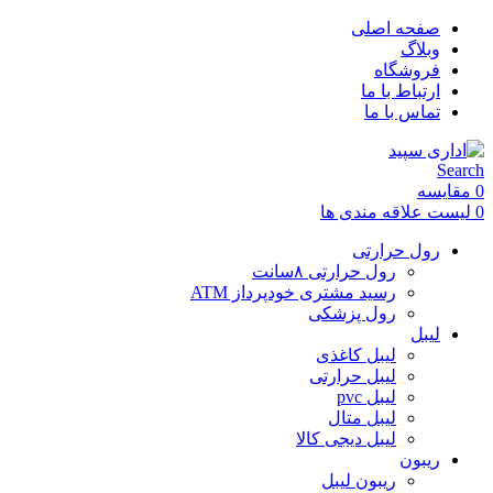
صفحه اصلی
وبلاگ
فروشگاه
ارتباط با ما
تماس با ما
Search
0
مقایسه
0
لیست علاقه مندی ها
رول حرارتی
رول حرارتی ۸سانت
رسید مشتری خودپرداز ATM
رول پزشکی
لیبل
لیبل کاغذی
لیبل حرارتی
لیبل pvc
لیبل متال
لیبل دیجی کالا
ریبون
ریبون لیبل