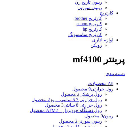
ریبون تاریخ زن
ریبون سوزنی
کارتریج
کارتریج brother
کارتریج canon
کارتریج hp
کارتریج سامسونگ
لوازم اداری
زونکن
پرینتر mf4100
دسته بندی
All
محصولات
رول حرارتی
9 محصول
رول پزشکی
2 محصول
رول حرارتی 5.7 سانتی – پوز
2 محصول
رول حرارتی 8 سانتی
3 محصول
رول دستگاه خودپرداز – ATM
2 محصول
ریبون
9 محصول
ریبون سوزنی
2 محصول
ریبون صدورکارت
2 محصول