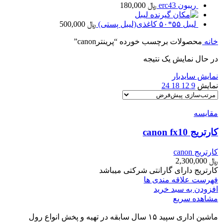
ریبون erc43
﷼
180,000
لیبل
لیبل ۵۵*۵۰ کاغذی(لیبل پستی)
﷼
500,000
خانه
محصولات برچسب خورده “پرینترcanon”
در حال نمایش یک نتیجه
نمایش سایدبار
نمایش
9
12
18
24
مقایسه
کارتریج canon fx10
کارتریج canon
﷼
2,300,000
کارتریج دارای گارانتی شرکتی میباشد
فهرست علاقه مندی ها
افزودن به سبد خرید
مشاهده سریع
ماشین اداری سپید ۱۵ سال سابقه در تهیه و پخش انواع رول