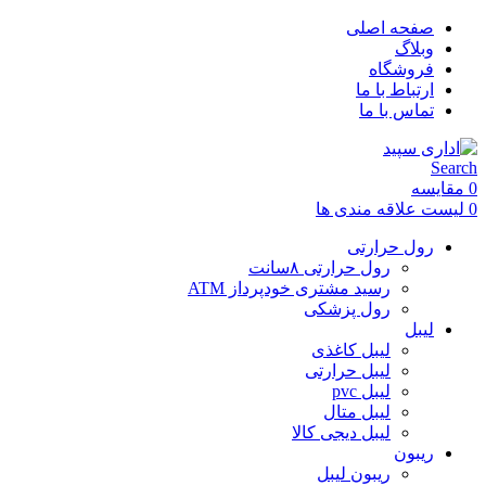
صفحه اصلی
وبلاگ
فروشگاه
ارتباط با ما
تماس با ما
Search
0
مقایسه
0
لیست علاقه مندی ها
رول حرارتی
رول حرارتی ۸سانت
رسید مشتری خودپرداز ATM
رول پزشکی
لیبل
لیبل کاغذی
لیبل حرارتی
لیبل pvc
لیبل متال
لیبل دیجی کالا
ریبون
ریبون لیبل