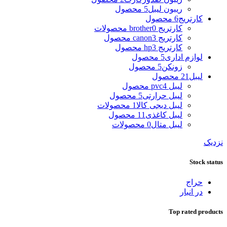
ریبون لیبل
5 محصول
کارتریج
6 محصول
کارتریج brother
0 محصولات
کارتریج canon
3 محصول
کارتریج hp
3 محصول
لوازم اداری
5 محصول
زونکن
5 محصول
لیبل
21 محصول
لیبل pvc
4 محصول
لیبل حرارتی
5 محصول
لیبل دیجی کالا
1 محصولات
لیبل کاغذی
11 محصول
لیبل متال
0 محصولات
نزدیک
Stock status
حراج
در انبار
Top rated products