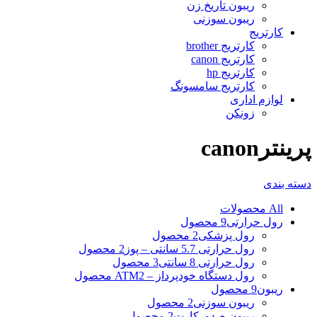
ریبون تاریخ زن
ریبون سوزنی
کارتریج
کارتریج brother
کارتریج canon
کارتریج hp
کارتریج سامسونگ
لوازم اداری
زونکن
پرینترcanon
دسته بندی
All
محصولات
رول حرارتی
9 محصول
رول پزشکی
2 محصول
رول حرارتی 5.7 سانتی – پوز
2 محصول
رول حرارتی 8 سانتی
3 محصول
رول دستگاه خودپرداز – ATM
2 محصول
ریبون
9 محصول
ریبون سوزنی
2 محصول
ریبون صدورکارت
2 محصول