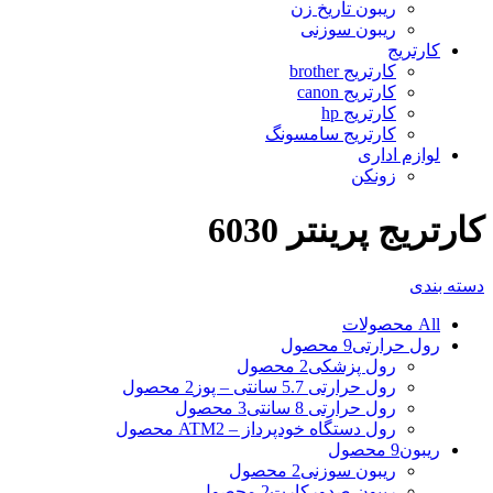
ریبون تاریخ زن
ریبون سوزنی
کارتریج
کارتریج brother
کارتریج canon
کارتریج hp
کارتریج سامسونگ
لوازم اداری
زونکن
کارتریج پرینتر 6030
دسته بندی
All
محصولات
رول حرارتی
9 محصول
رول پزشکی
2 محصول
رول حرارتی 5.7 سانتی – پوز
2 محصول
رول حرارتی 8 سانتی
3 محصول
رول دستگاه خودپرداز – ATM
2 محصول
ریبون
9 محصول
ریبون سوزنی
2 محصول
ریبون صدورکارت
2 محصول