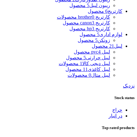
ریبون لیبل
5 محصول
کارتریج
6 محصول
کارتریج brother
0 محصولات
کارتریج canon
3 محصول
کارتریج hp
3 محصول
لوازم اداری
5 محصول
زونکن
5 محصول
لیبل
21 محصول
لیبل pvc
4 محصول
لیبل حرارتی
5 محصول
لیبل دیجی کالا
1 محصولات
لیبل کاغذی
11 محصول
لیبل متال
0 محصولات
نزدیک
Stock status
حراج
در انبار
Top rated products