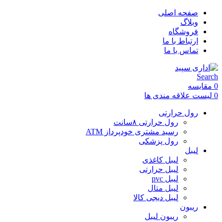
صفحه اصلی
وبلاگ
فروشگاه
ارتباط با ما
تماس با ما
Search
0
مقایسه
0
لیست علاقه مندی ها
رول حرارتی
رول حرارتی ۸سانت
رسید مشتری خودپرداز ATM
رول پزشکی
لیبل
لیبل کاغذی
لیبل حرارتی
لیبل pvc
لیبل متال
لیبل دیجی کالا
ریبون
ریبون لیبل