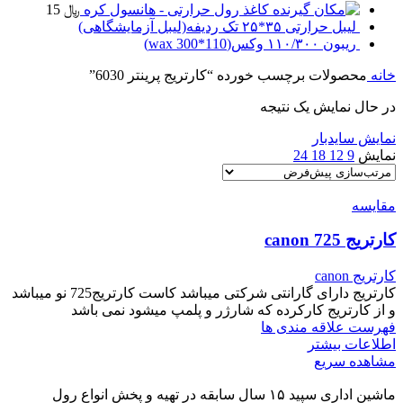
کاغذ رول حرارتی - هانسول کره
﷼
15
لیبل حرارتی ۳۵*۲۵ تک ردیفه(لیبل آزمایشگاهی)
ریبون ۱۱۰/۳۰۰ وکس(110*300 wax)
خانه
محصولات برچسب خورده “کارتریج پرینتر 6030”
در حال نمایش یک نتیجه
نمایش سایدبار
نمایش
9
12
18
24
مقایسه
کارتریج canon 725
کارتریج canon
کارتریج دارای گارانتی شرکتی میباشد کاست کارتریج725 نو میباشد
و از کارتریج کارکرده که شارژر و پلمپ میشود نمی باشد
فهرست علاقه مندی ها
اطلاعات بیشتر
مشاهده سریع
ماشین اداری سپید ۱۵ سال سابقه در تهیه و پخش انواع رول