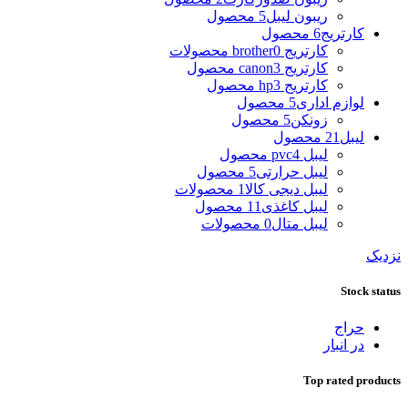
ریبون لیبل
5 محصول
کارتریج
6 محصول
کارتریج brother
0 محصولات
کارتریج canon
3 محصول
کارتریج hp
3 محصول
لوازم اداری
5 محصول
زونکن
5 محصول
لیبل
21 محصول
لیبل pvc
4 محصول
لیبل حرارتی
5 محصول
لیبل دیجی کالا
1 محصولات
لیبل کاغذی
11 محصول
لیبل متال
0 محصولات
نزدیک
Stock status
حراج
در انبار
Top rated products