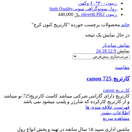
ریبون۳۰۰*۶۰ وکس
رول سونوگرافی سونیhigh Quality
ریبون olivertti PR2
﷼
440,000
خانه
محصولات برچسب خورده “کارتریج کنون کرج”
در حال نمایش یک نتیجه
نمایش سایدبار
نمایش
9
12
18
24
مقایسه
کارتریج canon 725
کارتریج canon
کارتریج دارای گارانتی شرکتی میباشد کاست کارتریج725 نو میباشد
و از کارتریج کارکرده که شارژر و پلمپ میشود نمی باشد
فهرست علاقه مندی ها
اطلاعات بیشتر
مشاهده سریع
ماشین اداری سپید ۱۵ سال سابقه در تهیه و پخش انواع رول