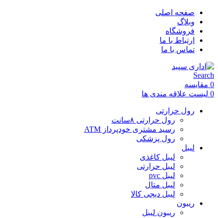
صفحه اصلی
وبلاگ
فروشگاه
ارتباط با ما
تماس با ما
Search
0
مقایسه
0
لیست علاقه مندی ها
رول حرارتی
رول حرارتی ۸سانت
رسید مشتری خودپرداز ATM
رول پزشکی
لیبل
لیبل کاغذی
لیبل حرارتی
لیبل pvc
لیبل متال
لیبل دیجی کالا
ریبون
ریبون لیبل