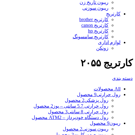
ریبون تاریخ زن
ریبون سوزنی
کارتریج
کارتریج brother
کارتریج canon
کارتریج hp
کارتریج سامسونگ
لوازم اداری
زونکن
کارتریج ۲۰۵۵
دسته بندی
All
محصولات
رول حرارتی
9 محصول
رول پزشکی
2 محصول
رول حرارتی 5.7 سانتی – پوز
2 محصول
رول حرارتی 8 سانتی
3 محصول
رول دستگاه خودپرداز – ATM
2 محصول
ریبون
9 محصول
ریبون سوزنی
2 محصول
ریبون صدورکارت
2 محصول