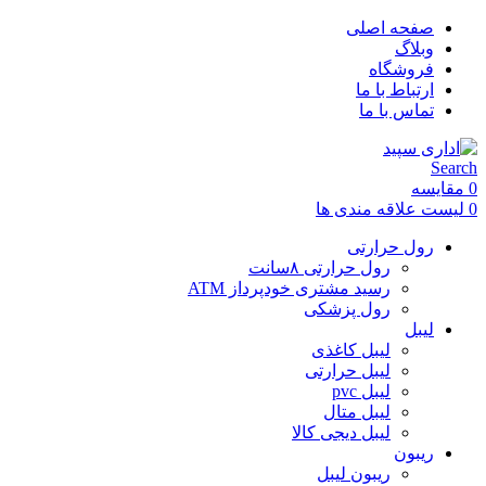
صفحه اصلی
وبلاگ
فروشگاه
ارتباط با ما
تماس با ما
Search
0
مقایسه
0
لیست علاقه مندی ها
رول حرارتی
رول حرارتی ۸سانت
رسید مشتری خودپرداز ATM
رول پزشکی
لیبل
لیبل کاغذی
لیبل حرارتی
لیبل pvc
لیبل متال
لیبل دیجی کالا
ریبون
ریبون لیبل