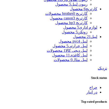
ریبون لیبل
5 محصول
کارتریج
6 محصول
کارتریج brother
0 محصولات
کارتریج canon
3 محصول
کارتریج hp
3 محصول
لوازم اداری
5 محصول
زونکن
5 محصول
لیبل
21 محصول
لیبل pvc
4 محصول
لیبل حرارتی
5 محصول
لیبل دیجی کالا
1 محصولات
لیبل کاغذی
11 محصول
لیبل متال
0 محصولات
نزدیک
Stock status
حراج
در انبار
Top rated products