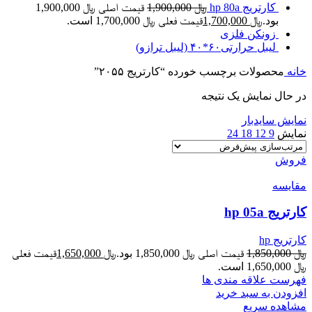
کارتریج hp 80a
﷼
1,900,000
قیمت اصلی ﷼ 1,900,000
بود.
﷼
1,700,000
قیمت فعلی ﷼ 1,700,000 است.
زونکن فلزی
لیبل حرارتی۶۰*۴۰ (لیبل ترازو)
خانه
محصولات برچسب خورده “کارتریج ۲۰۵۵”
در حال نمایش یک نتیجه
نمایش سایدبار
نمایش
9
12
18
24
فروش
مقایسه
کارتریج hp 05a
کارتریج hp
﷼
1,850,000
قیمت اصلی ﷼ 1,850,000 بود.
﷼
1,650,000
قیمت فعلی
﷼ 1,650,000 است.
فهرست علاقه مندی ها
افزودن به سبد خرید
مشاهده سریع