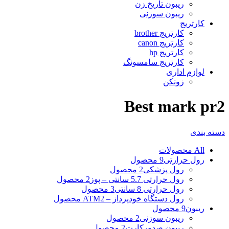
ریبون تاریخ زن
ریبون سوزنی
کارتریج
کارتریج brother
کارتریج canon
کارتریج hp
کارتریج سامسونگ
لوازم اداری
زونکن
Best mark pr2
دسته بندی
All
محصولات
رول حرارتی
9 محصول
رول پزشکی
2 محصول
رول حرارتی 5.7 سانتی – پوز
2 محصول
رول حرارتی 8 سانتی
3 محصول
رول دستگاه خودپرداز – ATM
2 محصول
ریبون
9 محصول
ریبون سوزنی
2 محصول
ریبون صدورکارت
2 محصول