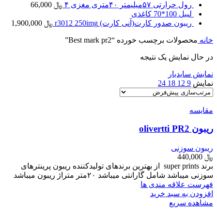
رول حرارتی ۵۷میلیمتر ۴۰متری مغزی ۴
﷼
66,000
لیبل 100*70 کاغذی
ریبون صدور کارت(آنی کارت) r3012 250img
﷼
1,900,000
خانه
محصولات برچسب خورده “Best mark pr2”
در حال نمایش یک نتیجه
نمایش سایدبار
نمایش
9
12
18
24
مقایسه
ریبون olivertti PR2
ریبون سوزنی
﷼
440,000
برند super prints از بهترین برندهای تولیدکننده ریبون پرینترهای
سوزنی میباشد شامل گارانتی میباشد ۲۰متر متراژ ریبون میباشد
فهرست علاقه مندی ها
افزودن به سبد خرید
مشاهده سریع