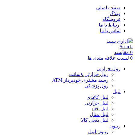
صفحه اصلی
وبلاگ
فروشگاه
ارتباط با ما
تماس با ما
Search
0
مقایسه
0
لیست علاقه مندی ها
رول حرارتی
رول حرارتی ۸سانت
رسید مشتری خودپرداز ATM
رول پزشکی
لیبل
لیبل کاغذی
لیبل حرارتی
لیبل pvc
لیبل متال
لیبل دیجی کالا
ریبون
ریبون لیبل