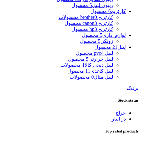
ریبون لیبل
5 محصول
کارتریج
6 محصول
کارتریج brother
0 محصولات
کارتریج canon
3 محصول
کارتریج hp
3 محصول
لوازم اداری
5 محصول
زونکن
5 محصول
لیبل
21 محصول
لیبل pvc
4 محصول
لیبل حرارتی
5 محصول
لیبل دیجی کالا
1 محصولات
لیبل کاغذی
11 محصول
لیبل متال
0 محصولات
نزدیک
Stock status
حراج
در انبار
Top rated products