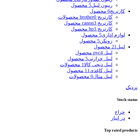
ریبون لیبل
5 محصول
کارتریج
6 محصول
کارتریج brother
0 محصولات
کارتریج canon
3 محصول
کارتریج hp
3 محصول
لوازم اداری
5 محصول
زونکن
5 محصول
لیبل
21 محصول
لیبل pvc
4 محصول
لیبل حرارتی
5 محصول
لیبل دیجی کالا
1 محصولات
لیبل کاغذی
11 محصول
لیبل متال
0 محصولات
نزدیک
Stock status
حراج
در انبار
Top rated products