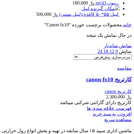
ریبون erc43
﷼
180,000
لیبل
لیبل ۵۵*۵۰ کاغذی(لیبل پستی)
﷼
500,000
خانه
محصولات برچسب خورده “Canon fx10”
در حال نمایش یک نتیجه
نمایش سایدبار
نمایش
9
12
18
24
مقایسه
کارتریج canon fx10
کارتریج canon
﷼
2,300,000
کارتریج دارای گارانتی شرکتی میباشد
فهرست علاقه مندی ها
افزودن به سبد خرید
مشاهده سریع
ماشین اداری سپید ۱۵ سال سابقه در تهیه و پخش انوا