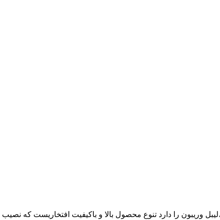
ع رول حرارتی ،لیبل وریبون را دارد تنوع محصول بالا و باکیفیت افتخاریست ک