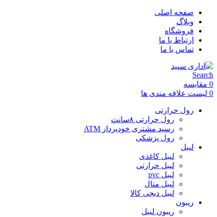
صفحه اصلی
وبلاگ
فروشگاه
ارتباط با ما
تماس با ما
Search
0
مقایسه
0
لیست علاقه مندی ها
رول حرارتی
رول حرارتی ۸سانت
رسید مشتری خودپرداز ATM
رول پزشکی
لیبل
لیبل کاغذی
لیبل حرارتی
لیبل pvc
لیبل متال
لیبل دیجی کالا
ریبون
ریبون لیبل