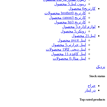
ریبون لیبل
5 محصول
کارتریج
6 محصول
کارتریج brother
0 محصولات
کارتریج canon
3 محصول
کارتریج hp
3 محصول
لوازم اداری
5 محصول
زونکن
5 محصول
لیبل
21 محصول
لیبل pvc
4 محصول
لیبل حرارتی
5 محصول
لیبل دیجی کالا
1 محصولات
لیبل کاغذی
11 محصول
لیبل متال
0 محصولات
نزدیک
Stock status
حراج
در انبار
Top rated products