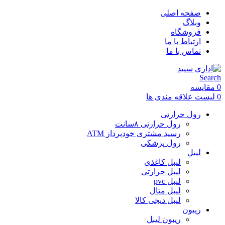
صفحه اصلی
وبلاگ
فروشگاه
ارتباط با ما
تماس با ما
Search
0
مقایسه
0
لیست علاقه مندی ها
رول حرارتی
رول حرارتی ۸سانت
رسید مشتری خودپرداز ATM
رول پزشکی
لیبل
لیبل کاغذی
لیبل حرارتی
لیبل pvc
لیبل متال
لیبل دیجی کالا
ریبون
ریبون لیبل