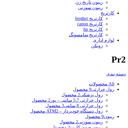
ریبون تاریخ زن
ریبون سوزنی
کارتریج
کارتریج brother
کارتریج canon
کارتریج hp
کارتریج سامسونگ
لوازم اداری
زونکن
Pr2
دسته بندی
All
محصولات
رول حرارتی
9 محصول
رول پزشکی
2 محصول
رول حرارتی 5.7 سانتی – پوز
2 محصول
رول حرارتی 8 سانتی
3 محصول
رول دستگاه خودپرداز – ATM
2 محصول
ریبون
9 محصول
ریبون سوزنی
2 محصول
ریبون صدورکارت
2 محصول