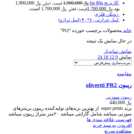
کارتریج hp 80a
﷼
1,900,000
قیمت اصلی ﷼ 1,900,000
بود.
﷼
1,700,000
قیمت فعلی ﷼ 1,700,000 است.
زونکن فلزی
لیبل حرارتی۶۰*۴۰ (لیبل ترازو)
خانه
محصولات برچسب خورده “Pr2”
در حال نمایش یک نتیجه
نمایش سایدبار
نمایش
9
12
18
24
مقایسه
ریبون olivertti PR2
ریبون سوزنی
﷼
440,000
برند super prints از بهترین برندهای تولیدکننده ریبون پرینترهای
سوزنی میباشد شامل گارانتی میباشد ۲۰متر متراژ ریبون میباشد
فهرست علاقه مندی ها
افزودن به سبد خرید
مشاهده سریع