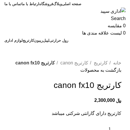
صفحه اصلی
وبلاگ
فروشگاه
ارتباط با ما
تماس با ما
Search
0
مقایسه
0
لیست علاقه مندی ها
رول حرارتی
لیبل
ریبون
کارتریج
لوازم اداری
برای بزرگنمایی کلیک کنید
خانه
کارتریج
کارتریج canon
کارتریج canon fx10
بازگشت به محصولات
کارتریج canon fx10
﷼
2,300,000
کارتریج دارای گارانتی شرکتی میباشد