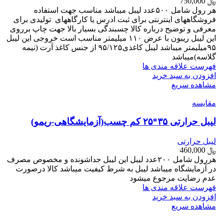
﷼
750,000
هر رول شامل ۵۰۰عدد لیبل میباشد مناسب جهت استفاده
فروشگاههای اینترنتی برای ثبت ادرس یا کارگاههای تولیدی برای
معرفی و توضیح درباره کالا چسبندگی بسیار بالا جهت چاپ برروی
این لیبل ریبون با عرض ۱۱۰ میلیمتر مناسب است خروجی این لیبل
۹۵میلیمتر میباشد لیبل کاغذی۹۵/۱۲۵ از جنس کاغذ آرت (نیمه
گلاسه)میباشد
فهرست علاقه مندی ها
افزودن به سبد خرید
مشاهده سریع
مقایسه
لیبل حرارتی ۳۵*۲۵ کم چسب(آزمایشگاهی-ریمو)
لیبل حرارتی
﷼
460,000
هررول شامل ۲۰۰عدد لیبل این لیبل جداشونده و مخصوص مصرف
در آزمایشگاه میباشد لیبل به شرط کیفیت میباشد کالا درصورت
عدم رضایت مرجوع میشود
فهرست علاقه مندی ها
افزودن به سبد خرید
مشاهده سریع