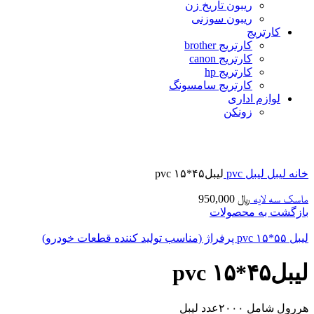
ریبون تاریخ زن
ریبون سوزنی
کارتریج
کارتریج brother
کارتریج canon
کارتریج hp
کارتریج سامسونگ
لوازم اداری
زونکن
برای بزرگنمایی کلیک کنید
خانه
لیبل
لیبل pvc
لیبل۴۵*۱۵ pvc
ماسک سه لایه
﷼
950,000
بازگشت به محصولات
لیبل ۵۵*۱۵ pvc پرفراژ (مناسب تولید کننده قطعات خودرو)
لیبل۴۵*۱۵ pvc
هررول شامل ۲۰۰۰عدد لیبل