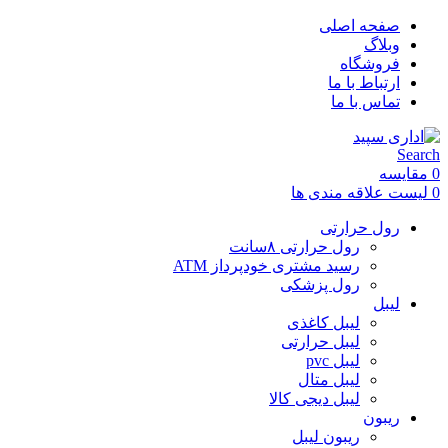
صفحه اصلی
وبلاگ
فروشگاه
ارتباط با ما
تماس با ما
Search
0
مقایسه
0
لیست علاقه مندی ها
رول حرارتی
رول حرارتی ۸سانت
رسید مشتری خودپرداز ATM
رول پزشکی
لیبل
لیبل کاغذی
لیبل حرارتی
لیبل pvc
لیبل متال
لیبل دیجی کالا
ریبون
ریبون لیبل